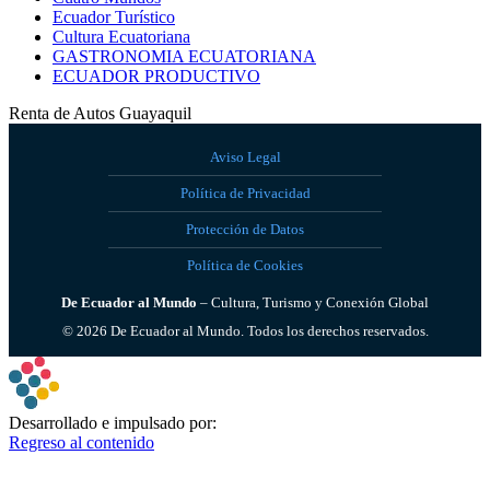
Ecuador Turístico
Cultura Ecuatoriana
GASTRONOMIA ECUATORIANA
ECUADOR PRODUCTIVO
Renta de Autos Guayaquil
Aviso Legal
Política de Privacidad
Protección de Datos
Política de Cookies
De Ecuador al Mundo
– Cultura, Turismo y Conexión Global
©
2026
De Ecuador al Mundo. Todos los derechos reservados.
Desarrollado e impulsado por:
Regreso al contenido